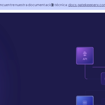
mos incluidos en la lista Forbes de
«100 startups a tener en cuenta
en 2025»
Demo
ctos
Desarrolladores
Recursos
ES