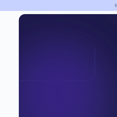
ón técnica:
docs.gatekeeperx.com
Fui
Slide 1 of 3.
Empresa
Produ