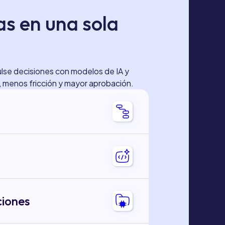
as en una sola
pulse decisiones con modelos de IA y
l, menos fricción y mayor aprobación.
ra sus decisiones. Controle qué
se ejecutan en cada transacción, en
ciones
enta su IA. Transforme los datos sin
poderosos para obtener reglas