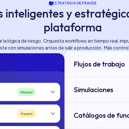
ESTRATEGIA DE FRAUDE
 inteligentes y estratégic
plataforma
ñar la lógica de riesgo. Orquesta workflows en tiempo real, im
uste con simulaciones antes de salir a producción. Más contro
Flujos de trabajo
Simulaciones
El orquestador visual pa
01
reglas y modelos de IA 
tiempo real.
Catálogos de fun
La inteligencia que alim
02
procesar en atributos 